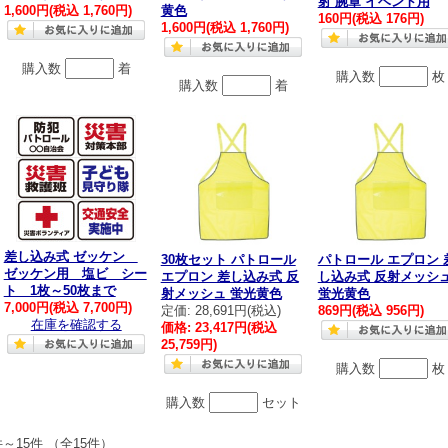
射 腕章 イベント用
1,600円
(税込 1,760円)
黄色
160円
(税込 176円)
1,600円
(税込 1,760円)
購入数
着
購入数
枚
購入数
着
差し込み式 ゼッケン
30枚セット パトロール
パトロール エプロン 
ゼッケン用 塩ビ シー
エプロン 差し込み式 反
し込み式 反射メッシ
ト 1枚～50枚まで
射メッシュ 蛍光黄色
蛍光黄色
7,000円
(税込 7,700円)
定価: 28,691円(税込)
869円
(税込 956円)
在庫を確認する
価格:
23,417円
(税込
25,759円)
購入数
枚
購入数
セット
件～15件 （全15件）