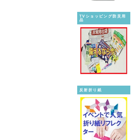
TVショッピング防災用
品
反射折り紙