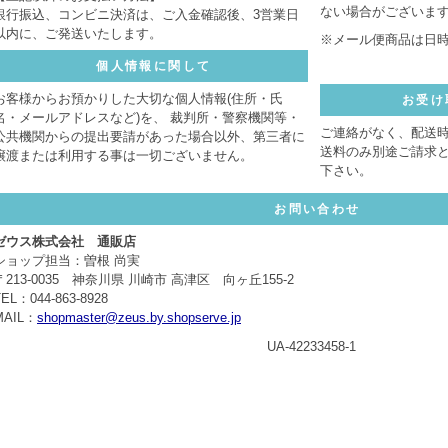
ない場合がございま
銀行振込、コンビニ決済は、ご入金確認後、3営業日
以内に、ご発送いたします。
※メール便商品は日
個人情報に関して
お客様からお預かりした大切な個人情報(住所・氏
お受け
名・メールアドレスなど)を、 裁判所・警察機関等・
ご連絡がなく、配送
公共機関からの提出要請があった場合以外、第三者に
送料のみ別途ご請求
譲渡または利用する事は一切ございません。
下さい。
お問い合わせ
ゼウス株式会社 通販店
ショップ担当：曽根 尚実
〒213-0035 神奈川県 川崎市 高津区 向ヶ丘155-2
TEL：044-863-8928
MAIL：
shopmaster@zeus.by.shopserve.jp
UA-42233458-1