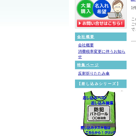
1
こ
ご
で
会社概要
会社概要
消費税率変更に伴うお知ら
せ
特集ページ
反射折りたたみ傘
【差し込みシリーズ】