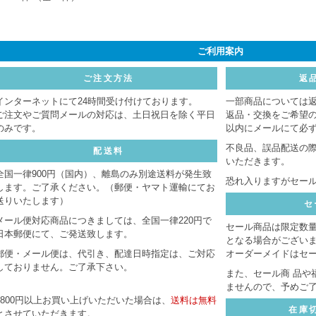
ご利用案内
ご注文方法
返
インターネットにて24時間受け付けております。
一部商品については
ご注文やご質問メールの対応は、土日祝日を除く平日
返品・交換をご希望
のみです。
以内にメールにて必
不良品、誤品配送の
配送料
いただきます。
全国一律900円（国内）、離島のみ別途送料が発生致
恐れ入りますがセー
します。ご了承ください。（郵便・ヤマト運輸にてお
送りいたします）
セ
メール便対応商品につきましては、全国一律220円で
セール商品は限定数
日本郵便にて、ご発送致します。
となる場合がござい
郵便・メール便は、代引き、配達日時指定は、ご対応
オーダーメイドはセ
しておりません。ご了承下さい。
また、セール商 品や
ませんので、予めご
8800円以上お買い上げいただいた場合は、
送料は無料
在庫
とさせていただきます。