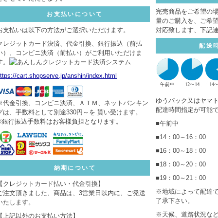
完売商品をご希望の
お支払いについて
量のご購入を、ご希
お支払いは以下の方法がご選択いただけます。
対応致します、下記
クレジットカード決済、代金引換、銀行振込（前払
配送
い）、コンビニ決済（前払い）がご利用いただけま
す。
ttps://cart.shopserve.jp/anshin/index.html
ゆうパック又はヤマ
※代金引換、コンビニ決済、ＡＴＭ、ネットバンキン
配達時間指定が可能
グは、手数料として別途330円～を 貰い受けます。
※銀行振込手数料はお客様負担となります。
■午前中
■14：00～16：00
■16：00～18：00
■18：00～20：00
納期について
■19：00～21：00
【クレジットカード払い・代金引換】
※地域によって配達
ご注文頂きました、商品は、3営業日以内に、ご発送
了承下さい。
いたします。
※天候、道路状況な
【上記以外のお支払い方法】