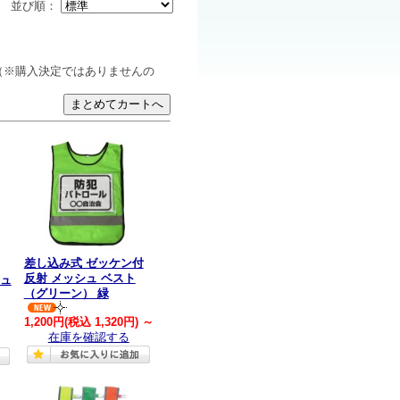
並び順：
（※購入決定ではありませんの
差し込み式 ゼッケン付
反射 メッシュ ベスト
ュ
（グリーン） 緑
1,200円
(税込 1,320円)
～
在庫を確認する