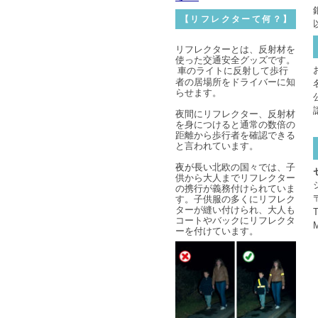
【リフレクターて何？】
リフレクターとは、反射材を
使った交通安全グッズです。
車のライトに反射して歩行
者の居場所をドライバーに知
らせます。
夜間にリフレクター、反射材
を身につけると通常の数倍の
距離から
歩行者を確認できる
と言われています。
夜が長い
北欧の国々では、子
供から大人までリフレクター
の携行が義務付けられていま
す。子供服の多くにリフレク
ターが縫い付けられ、大人も
コートやバックにリフレクタ
ーを付けています。