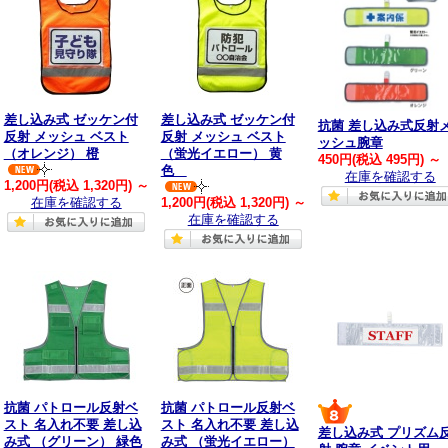
差し込み式 ゼッケン付
差し込み式 ゼッケン付
抗菌 差し込み式反射
反射 メッシュ ベスト
反射 メッシュ ベスト
ッシュ腕章
（オレンジ） 橙
（蛍光イエロー） 黄
450円
(税込 495円)
～
色
在庫を確認する
1,200円
(税込 1,320円)
～
在庫を確認する
1,200円
(税込 1,320円)
～
在庫を確認する
抗菌 パトロール反射ベ
抗菌 パトロール反射ベ
スト 名入れ不要 差し込
スト 名入れ不要 差し込
差し込み式 プリズム
み式 （グリーン） 緑色
み式 （蛍光イエロー）