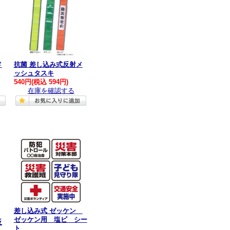
メ
抗菌 差し込み式反射メ
ッシュタスキ
540円
(税込 594円)
在庫を確認する
差し込み式 ゼッケン
ゼッケン用 塩ビ シー
反
ト