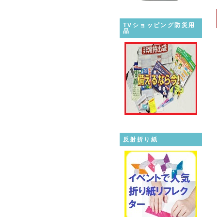
TVショッピング防災用
品
反射折り紙