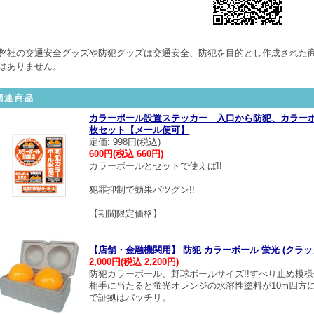
弊社の交通安全グッズや防犯グッズは交通安全、防犯を目的とし作成された
はありません。
関連商品
カラーボール設置ステッカー 入口から防犯、カラー
枚セット【メール便可】
定価: 998円(税込)
600円(税込 660円)
カラーボールとセットで使えば!!
犯罪抑制で効果バツグン!!
【期間限定価格】
【店舗・金融機関用】 防犯 カラーボール 蛍光 (クラ
2,000円(税込 2,200円)
防犯カラーボール、野球ボールサイズ!!すべり止め模様
相手に当たると蛍光オレンジの水溶性塗料が10m四方
で証拠はバッチリ。