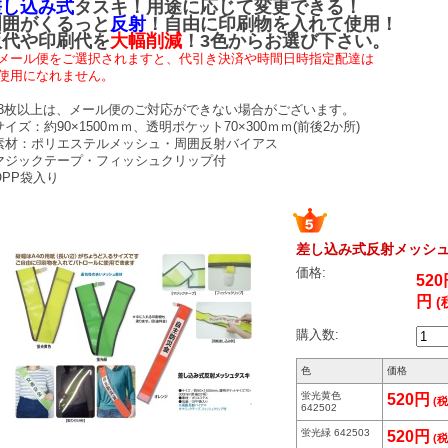
差し込み式
タスキ！用途に応じて変更できる！
周囲がくるっと
反射
！自由に印刷物を入れて使用！
版代や印刷代を
大幅削減
！3色からお選び下さい。
メール便をご選択されますと、代引き決済や時間日時指定配達は
使用になれません。
3枚以上は、メール便のご対応ができない場合がございます。
サイズ：約90×1500ｍｍ、透明ポケット70×300ｍｍ(前後2か所)
素材：ポリエステルメッシュ・周囲反射バイアス
マジックテープ・フィッシュクリップ付
OPP袋入り
差し込み式反射メッシ
価格:
52
円
(
購入数:
色
価格
蛍光黄色
520円
(税
642502
蛍光緑 642503
520円
(税