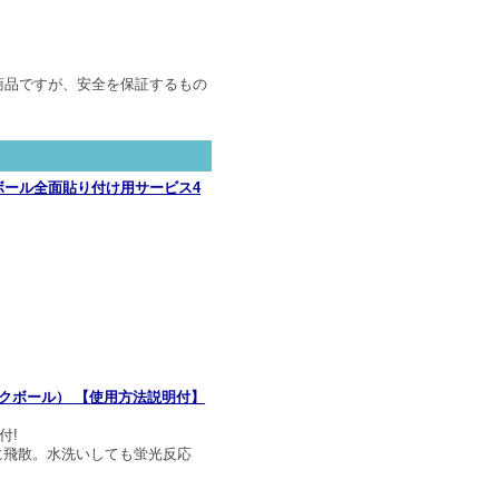
商品ですが、安全を保証するもの
ボール全面貼り付け用サービス4
ックボール） 【使用方法説明付】
付!
に飛散。水洗いしても蛍光反応