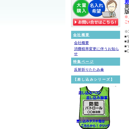
※
ご
※
会社概要
■
■
会社概要
■
消費税率変更に伴うお知ら
■
せ
特集ページ
反射折りたたみ傘
【差し込みシリーズ】