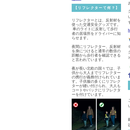
【リフレクターて何？】
リフレクターとは、反射材を
使った交通安全グッズです。
車のライトに反射して歩行
h
者の居場所をドライバーに知
らせます。
夜間にリフレクター、反射材
を身につけると通常の数倍の
距離から
歩行者を確認できる
と言われています。
夜が長い
北欧の国々では、子
供から大人までリフレクター
の携行が義務付けられていま
す。子供服の多くにリフレク
ターが縫い付けられ、大人も
コートやバックにリフレクタ
ーを付けています。