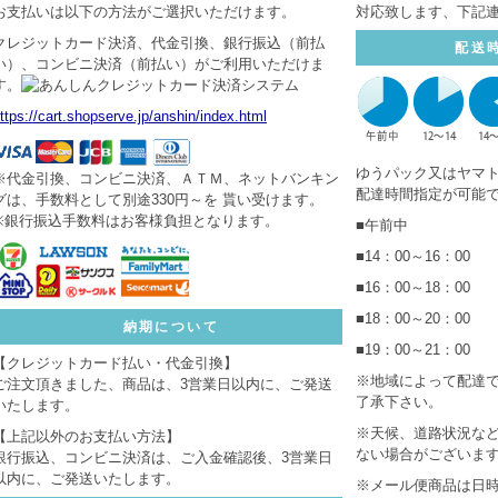
お支払いは以下の方法がご選択いただけます。
対応致します、下記
クレジットカード決済、代金引換、銀行振込（前払
配送
い）、コンビニ決済（前払い）がご利用いただけま
す。
ttps://cart.shopserve.jp/anshin/index.html
ゆうパック又はヤマ
※代金引換、コンビニ決済、ＡＴＭ、ネットバンキン
配達時間指定が可能
グは、手数料として別途330円～を 貰い受けます。
※銀行振込手数料はお客様負担となります。
■午前中
■14：00～16：00
■16：00～18：00
■18：00～20：00
納期について
■19：00～21：00
【クレジットカード払い・代金引換】
※地域によって配達
ご注文頂きました、商品は、3営業日以内に、ご発送
了承下さい。
いたします。
※天候、道路状況な
【上記以外のお支払い方法】
ない場合がございま
銀行振込、コンビニ決済は、ご入金確認後、3営業日
以内に、ご発送いたします。
※メール便商品は日