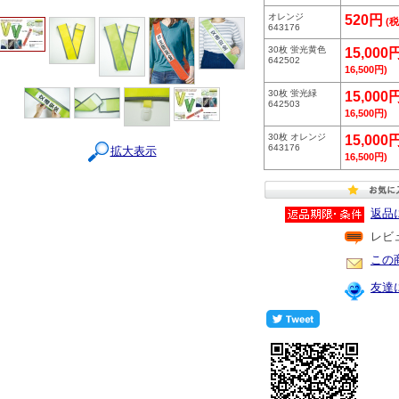
オレンジ
520円
(税
643176
30枚 蛍光黄色
15,000
642502
16,500円)
30枚 蛍光緑
15,000
642503
16,500円)
30枚 オレンジ
15,000
643176
拡大表示
16,500円)
返品
レビ
この
友達