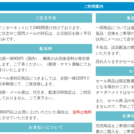
ご利用案内
ご注文方法
返
インターネットにて24時間受け付けております。
一部商品については
ご注文やご質問メールの対応は、土日祝日を除く平日
返品・交換をご希望
のみです。
以内にメールにて必
不良品、誤品配送の
配送料
いただきます。
全国一律900円（国内）、離島のみ別途送料が発生致
恐れ入りますがセー
します。ご了承ください。（郵便・ヤマト運輸にてお
送りいたします）
セ
メール便対応商品につきましては、全国一律220円で
セール商品は限定数
日本郵便にて、ご発送致します。
となる場合がござい
郵便・メール便は、代引き、配達日時指定は、ご対応
オーダーメイドはセ
しておりません。ご了承下さい。
また、セール商 品や
ませんので、予めご
8800円以上お買い上げいただいた場合は、
送料は無料
在庫
とさせていただきます。
完売商品をご希望の
お支払いについて
量のご購入を、ご希