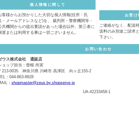
個人情報に関して
お客様からお預かりした大切な個人情報(住所・氏
お受け
名・メールアドレスなど)を、 裁判所・警察機関等・
ご連絡がなく、配送
公共機関からの提出要請があった場合以外、第三者に
送料のみ別途ご請求
譲渡または利用する事は一切ございません。
下さい。
お問い合わせ
ゼウス株式会社 通販店
ショップ担当：曽根 尚実
〒213-0035 神奈川県 川崎市 高津区 向ヶ丘155-2
TEL：044-863-8928
MAIL：
shopmaster@zeus.by.shopserve.jp
UA-42233458-1