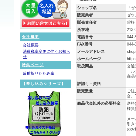
ショップ名
「ゼ
販売業者
ゼウ
販売責任者
曽根
所在地
213
会社概要
電話番号
044-
FAX番号
044-
会社概要
消費税率変更に伴うお知ら
メールアドレス
shop
せ
ホームページ
https
特集ページ
取扱商品
交通
ール
反射折りたたみ傘
商品
許認可・資格
【差し込みシリーズ】
販売数量
ご注
合、
商品代金以外の必要料金
送料
様負
メー
引き
のお