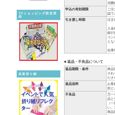
消費
申込の有効期限
ご注
TVショッピング防災用
認で
品
引き渡し時期
注文
入金
銀行
コン
とな
在庫
■ 返品・不良品について
返品期限・条件
商品
それ
反射折り紙
ださ
返品送料
お客
担と
不良品
万一
品と
（一
い。
商品