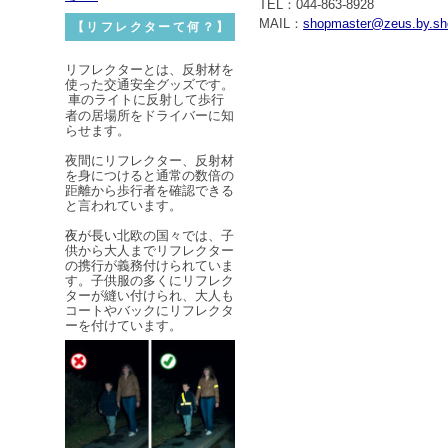
TEL：044-863-8928
MAIL：
shopmaster@zeus.by.sho
【リフレクターて何？】
リフレクターとは、反射材を
使った交通安全グッズです。
車のライトに反射して歩行
者の居場所をドライバーに知
らせます。
夜間にリフレクター、反射材
を身につけると通常の数倍の
距離から
歩行者を確認できる
と言われています。
夜が長い
北欧の国々では、子
供から大人までリフレクター
の携行が義務付けられていま
す。子供服の多くにリフレク
ターが縫い付けられ、大人も
コートやバックにリフレクタ
ーを付けています。