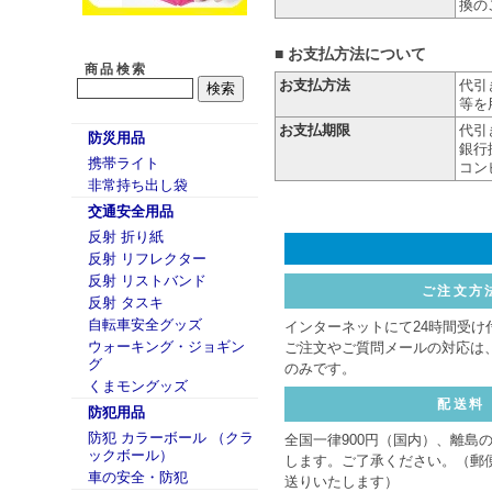
換の
■ お支払方法について
商品検索
お支払方法
代引
等を
お支払期限
代引
防災用品
銀行
携帯ライト
コン
非常持ち出し袋
交通安全用品
反射 折り紙
反射 リフレクター
反射 リストバンド
ご注文方
反射 タスキ
自転車安全グッズ
インターネットにて24時間受け
ウォーキング・ジョギン
ご注文やご質問メールの対応は
グ
のみです。
くまモングッズ
配送料
防犯用品
防犯 カラーボール （クラ
全国一律900円（国内）、離島
ックボール）
します。ご了承ください。（郵
車の安全・防犯
送りいたします）