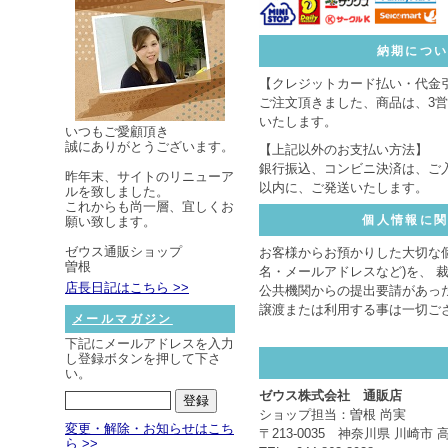
納期につ
【クレジットカード払い・代金
ご注文頂きました、商品は、3
いたします。
いつもご愛顧頂き
誠にありがとうございます。
【上記以外のお支払い方法】
銀行振込、コンビニ決済は、ご
昨年末、サイトのリニューア
以内に、ご発送いたします。
ルを致しました。
これからも尚一層、宜しくお
個人情報に
願い致します。
ゼウス通販ショップ
お客様からお預かりした大切な
曽根
名・メールアドレスなど)を、 
店長日記はこちら >>
公共機関からの提出要請があっ
譲渡または利用する事は一切ご
メールマガジン
下記にメールアドレスを入力
し登録ボタンを押して下さ
い。
ゼウス株式会社 通販店
ショップ担当：曽根 尚実
変更・解除・お知らせはこち
〒213-0035 神奈川県 川崎市 
ら >>