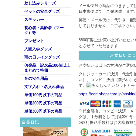
差し込みシリーズ
メール便対応商品につきましては
ペットの安全グッズ
日本郵便にて、ご発送致します
ステッカー
郵便・メール便は、代引き、配
しておりません。ご了承下さい
初心者・高齢者（マー
ク）等
8800円以上お買い上げいただ
プレゼント
とさせていただきます。
入園入学グッズ
お支払いに
雨の日レイングッズ
啓発品、記念品100個以上
お支払いは以下の方法がご選択
まとめて特価
クレジットカード決済、代金引
冬の安全用品
い）、コンビニ決済（前払い）
す。
文字入れ・名入れ商品
https://cart.shopserve.jp/anshin
単価100円以下の商品
単価200円以下の商品
※代金引換、コンビニ決済、Ａ
単価300円以下の商品
グは、手数料として別途330円
店長日記
※銀行振込手数料はお客様負担