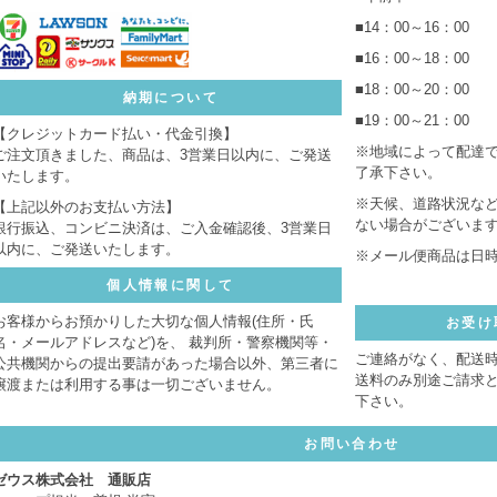
■14：00～16：00
■16：00～18：00
■18：00～20：00
納期について
■19：00～21：00
【クレジットカード払い・代金引換】
※地域によって配達
ご注文頂きました、商品は、3営業日以内に、ご発送
了承下さい。
いたします。
※天候、道路状況な
【上記以外のお支払い方法】
ない場合がございま
銀行振込、コンビニ決済は、ご入金確認後、3営業日
以内に、ご発送いたします。
※メール便商品は日
個人情報に関して
お客様からお預かりした大切な個人情報(住所・氏
お受け
名・メールアドレスなど)を、 裁判所・警察機関等・
ご連絡がなく、配送
公共機関からの提出要請があった場合以外、第三者に
送料のみ別途ご請求
譲渡または利用する事は一切ございません。
下さい。
お問い合わせ
ゼウス株式会社 通販店