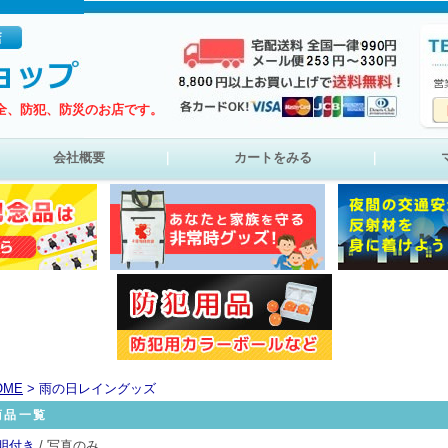
全、防犯、防災のお店です。
会社概要
｜
カートをみる
｜
OME
> 雨の日レイングッズ
商品一覧
明付き
/ 写真のみ