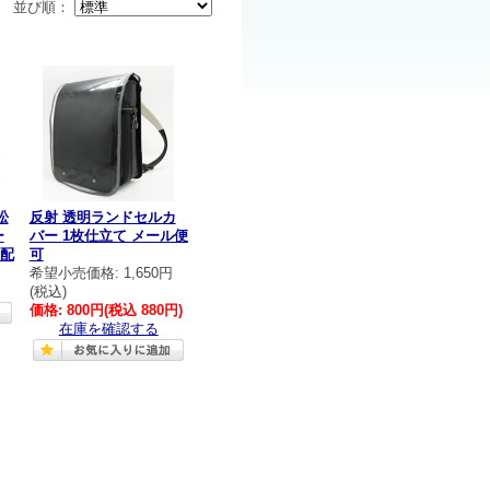
並び順：
松
反射 透明ランドセルカ
ー
バー 1枚仕立て メール便
配
可
希望小売価格: 1,650円
(税込)
価格:
800円
(税込 880円)
在庫を確認する