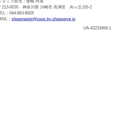
ショップ担当：曽根 尚実
〒213-0035 神奈川県 川崎市 高津区 向ヶ丘155-2
TEL：044-863-8928
MAIL：
shopmaster@zeus.by.shopserve.jp
UA-42233458-1