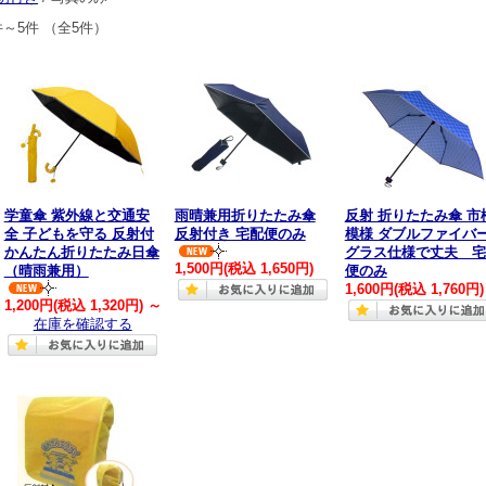
件～5件 （全5件）
学童傘 紫外線と交通安
雨晴兼用折りたたみ傘
反射 折りたたみ傘 市
全 子どもを守る 反射付
反射付き 宅配便のみ
模様 ダブルファイバ
かんたん折りたたみ日傘
グラス仕様で丈夫 宅
1,500円
(税込 1,650円)
（晴雨兼用）
便のみ
1,600円
(税込 1,760円)
1,200円
(税込 1,320円)
～
在庫を確認する