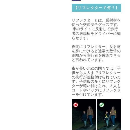
【リフレクターて何？】
リフレクターとは、反射材を
使った交通安全グッズです。
車のライトに反射して歩行
者の居場所をドライバーに知
らせます。
夜間にリフレクター、反射材
を身につけると通常の数倍の
距離から
歩行者を確認できる
と言われています。
夜が長い
北欧の国々では、子
供から大人までリフレクター
の携行が義務付けられていま
す。子供服の多くにリフレク
ターが縫い付けられ、大人も
コートやバックにリフレクタ
ーを付けています。