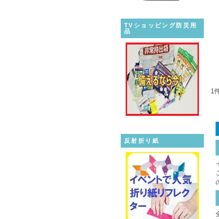
TVショッピング防災用
品
1
反射折り紙