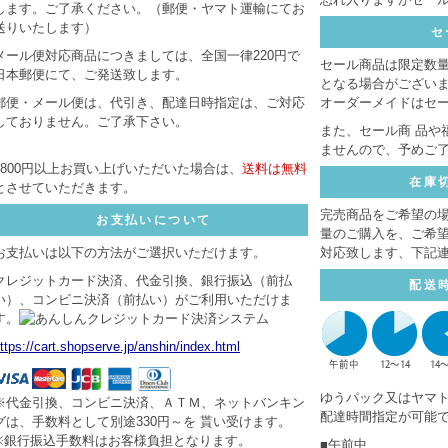
します。ご了承ください。（郵便・ヤマト運輸にてお
送りいたします）
セ
メール便対応商品につきましては、全国一律220円で
セール商品は限定数
日本郵便にて、ご発送致します。
となる場合がござい
郵便・メール便は、代引き、配達日時指定は、ご対応
オーダーメイドはセ
しておりません。ご了承下さい。
また、セール商 品や
ませんので、予めご
8800円以上お買い上げいただいた場合は、
送料は無料
在庫
とさせていただきます。
完売商品をご希望の
お支払いについて
量のご購入を、ご希
お支払いは以下の方法がご選択いただけます。
対応致します、下記
クレジットカード決済、代金引換、銀行振込（前払
配送
い）、コンビニ決済（前払い）がご利用いただけま
す。
ttps://cart.shopserve.jp/anshin/index.html
ゆうパック又はヤマ
※代金引換、コンビニ決済、ＡＴＭ、ネットバンキン
配達時間指定が可能
グは、手数料として別途330円～を 貰い受けます。
※銀行振込手数料はお客様負担となります。
■午前中