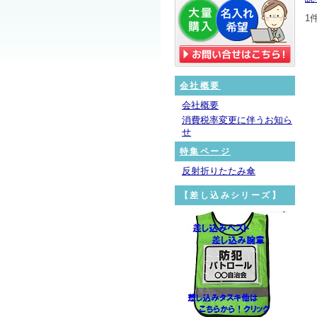
1
会社概要
会社概要
消費税率変更に伴うお知ら
せ
特集ページ
反射折りたたみ傘
【差し込みシリーズ】