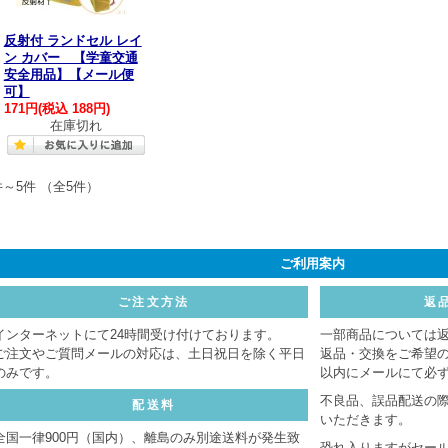
反射付 ランドセル レイ
ン カバー 【学童交通
安全用品】【メール便
可】
171円
(税込 188円)
在庫切れ
件～5件 （全5件）
ご利用案内
ご注文方法
返
インターネットにて24時間受け付けております。
一部商品については
ご注文やご質問メールの対応は、土日祝日を除く平日
返品・交換をご希望
のみです。
以内にメールにて必
不良品、誤品配送の
配送料
いただきます。
全国一律900円（国内）、離島のみ別途送料が発生致
恐れ入りますがセー