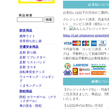
お支払いに
お支払いは以下の方法がご選択
商品検索
クレジットカード決済、代金引
い）、コンビニ決済（前払い）
す。
防災用品
https://cart.shopserve.jp/anshin
携帯ライト
非常持ち出し袋
交通安全用品
※代金引換、コンビニ決済、Ａ
反射 折り紙
グは、手数料として別途330円
反射 リフレクター
※銀行振込手数料はお客様負担
反射 リストバンド
反射 タスキ
自転車安全グッズ
ウォーキング・ジョギン
グ
納期につ
くまモングッズ
【クレジットカード払い・代金
防犯用品
ご注文頂きました、商品は、3
防犯 カラーボール （クラ
いたします。
ックボール）
【上記以外のお支払い方法】
車の安全・防犯