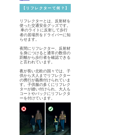
【リフレクターて何？】
リフレクターとは、反射材を
使った交通安全グッズです。
車のライトに反射して歩行
者の居場所をドライバーに知
らせます。
夜間にリフレクター、反射材
を身につけると通常の数倍の
距離から
歩行者を確認できる
と言われています。
夜が長い
北欧の国々では、子
供から大人までリフレクター
の携行が義務付けられていま
す。子供服の多くにリフレク
ターが縫い付けられ、大人も
コートやバックにリフレクタ
ーを付けています。