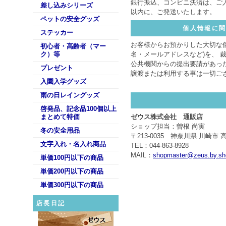
銀行振込、コンビニ決済は、ご
差し込みシリーズ
以内に、ご発送いたします。
ペットの安全グッズ
個人情報に
ステッカー
お客様からお預かりした大切な
初心者・高齢者（マー
ク）等
名・メールアドレスなど)を、 
公共機関からの提出要請があっ
プレゼント
譲渡または利用する事は一切ご
入園入学グッズ
雨の日レイングッズ
啓発品、記念品100個以上
まとめて特価
ゼウス株式会社 通販店
ショップ担当：曽根 尚実
冬の安全用品
〒213-0035 神奈川県 川崎市 
文字入れ・名入れ商品
TEL：044-863-8928
MAIL：
shopmaster@zeus.by.sho
単価100円以下の商品
単価200円以下の商品
単価300円以下の商品
店長日記