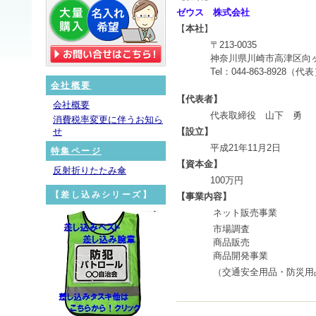
ゼウス 株式会社
【
本社
】
〒
213-0035
神奈川県川崎市高津区向
Tel
：
044-863-8928
（代
会社概要
【代表者】
会社概要
代表取締役 山下 勇
消費税率変更に伴うお知ら
せ
【設立】
平成
21
年
11
月
2
日
特集ページ
【資本金】
反射折りたたみ傘
100
万円
【差し込みシリーズ】
【事業内容】
ネット販売事業
市場調査
商品販売
商品開発事業
（交通安全用品・防災用品