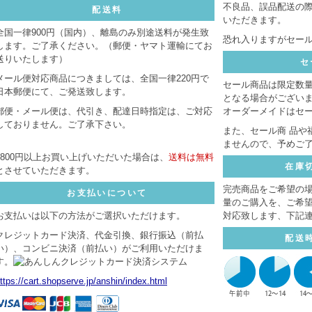
不良品、誤品配送の
配送料
いただきます。
全国一律900円（国内）、離島のみ別途送料が発生致
恐れ入りますがセー
します。ご了承ください。（郵便・ヤマト運輸にてお
送りいたします）
セ
メール便対応商品につきましては、全国一律220円で
セール商品は限定数
日本郵便にて、ご発送致します。
となる場合がござい
郵便・メール便は、代引き、配達日時指定は、ご対応
オーダーメイドはセ
しておりません。ご了承下さい。
また、セール商 品や
ませんので、予めご
8800円以上お買い上げいただいた場合は、
送料は無料
在庫
とさせていただきます。
完売商品をご希望の
お支払いについて
量のご購入を、ご希
お支払いは以下の方法がご選択いただけます。
対応致します、下記
クレジットカード決済、代金引換、銀行振込（前払
配送
い）、コンビニ決済（前払い）がご利用いただけま
す。
ttps://cart.shopserve.jp/anshin/index.html