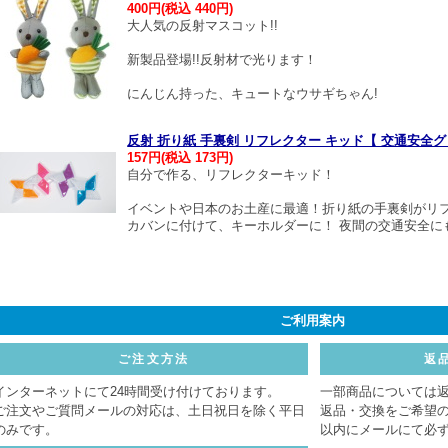
400円(税込 440円)
大人気の反射マスコット!!
新製品登場!!反射材で光ります！
にんじん持った、キュートなウサギちゃん!
反射 折り紙 手裏剣 リフレクター キッド【 交通安全グ
157円(税込 173円)
自分で作る、リフレクターキッド！
イベントや日本のお土産に最適！折り紙の手裏剣がリ
カバンに付けて、キーホルダーに！ 夜間の交通安全に
ご利用案内
ご注文方法
返
インターネットにて24時間受け付けております。
一部商品については
ご注文やご質問メールの対応は、土日祝日を除く平日
返品・交換をご希望
のみです。
以内にメールにて必