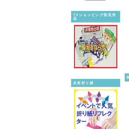
TVショッピング防災用
品
反射折り紙