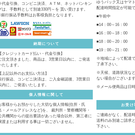
ゆうパック又はヤマ
※代金引換、コンビニ決済、ＡＴＭ、ネットバンキン
配達時間指定が可能
グは、手数料として別途330円～を 貰い受けます。
※銀行振込手数料はお客様負担となります。
■午前中
■14：00～16：00
■16：00～18：00
■18：00～20：00
納期について
■19：00～21：00
【クレジットカード払い・代金引換】
※地域によって配達
ご注文頂きました、商品は、3営業日以内に、ご発送
了承下さい。
いたします。
※天候、道路状況な
【上記以外のお支払い方法】
ない場合がございま
銀行振込、コンビニ決済は、ご入金確認後、3営業日
以内に、ご発送いたします。
※メール便商品は日
個人情報に関して
お客様からお預かりした大切な個人情報(住所・氏
お受け
名・メールアドレスなど)を、 裁判所・警察機関等・
ご連絡がなく、配送
公共機関からの提出要請があった場合以外、第三者に
送料のみ別途ご請求
譲渡または利用する事は一切ございません。
下さい。