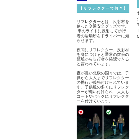
【リフレクターて何？】
リフレクターとは、反射材を
使った交通安全グッズです。
車のライトに反射して歩行
者の居場所をドライバーに知
らせます。
夜間にリフレクター、反射材
を身につけると通常の数倍の
距離から
歩行者を確認できる
と言われています。
夜が長い
北欧の国々では、子
供から大人までリフレクター
の携行が義務付けられていま
す。子供服の多くにリフレク
ターが縫い付けられ、大人も
コートやバックにリフレクタ
ーを付けています。