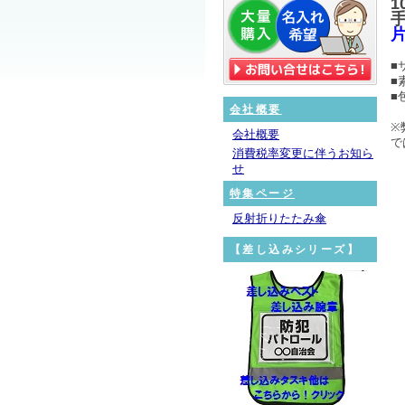
1
■
■
■
会社概要
※
会社概要
で
消費税率変更に伴うお知ら
せ
特集ページ
反射折りたたみ傘
【差し込みシリーズ】