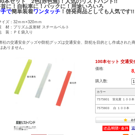
00本セット 2色(赤色無)！
人気のリストバンド!!
手首に！自転車に！バックに！用途いろいろ
片手で
簡単装着
ワンタッチ
！
啓発商品としても人気です!
サイズ：32ｍｍ×320ｍｍ
素 材：プリズム反射材 スチールベルト
包 装：ＰＥ袋入り
弊社の交通安全グッズや防犯グッズは交通安全、防犯を目的とし作成された
はありません。
100本セット 交通安
価格:
8
購入数:
カラー
7575801 蛍光黄 １００本
7575803 白 １００本