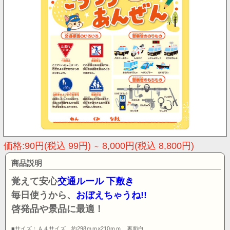
価格:90円(税込 99円)
8,000円(税込 8,800円)
～
商品説明
覚えて安心
交通ルール 下敷き
毎日使うから、
おぼえちゃうね!!
啓発品や景品に最適！
■
サイズ：Ａ４サイズ 約298ｍｍ×210ｍｍ 裏面白