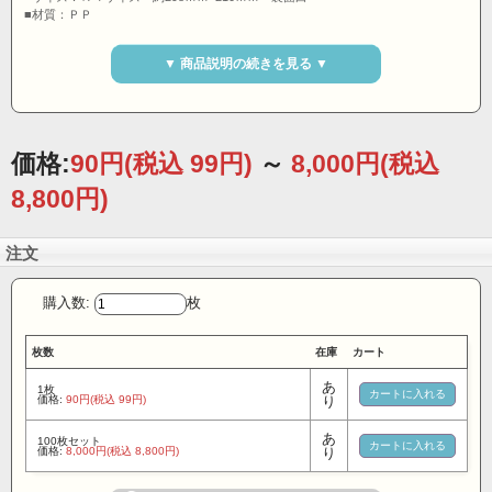
■材質：ＰＰ
■包装：ＯＰＰ袋入り
※メール便ですと、代引き決済や時間日時指定配達は、
ご使用になれ
▼ 商品説明の続きを見る ▼
ません。
※弊社の交通安全グッズや防犯グッズは交通安全、防犯を目的とし作
成された商品ですが、安全を保証するものではありません。
価格:
90円
(税込 99円)
～
8,000円
(税込
8,800円)
注文
購入数:
枚
枚数
在庫
カート
あ
1枚
価格:
90円(税込 99円)
り
あ
100枚セット
価格:
8,000円(税込 8,800円)
り