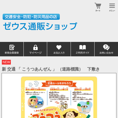
NEW
新 交通 「 こうつあんぜん 」 （道路標識） 下敷き