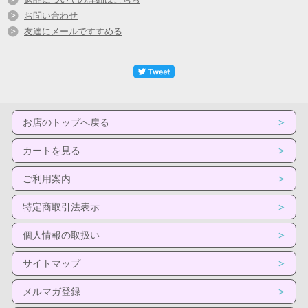
お問い合わせ
【注意】金融機関さま及び、店舗様、限定販売に
友達にメールですすめる
付き個人顧客様には、販売できません、ご了承下
さい。ご購入の際は必ず、店舗様名でご購入下さ
い。個人名の場合は、お送りできません。
■直径72mm
■蛍光オレンジ
お店のトップへ戻る
■素材:容器/塩ビ 内容物/水溶性塗料(無害)
※2個入り。蛍光オレンジ色、水溶性塗料で耐用年数は3年。
カートを見る
ご利用案内
特定商取引法表示
個人情報の取扱い
サイトマップ
メルマガ登録