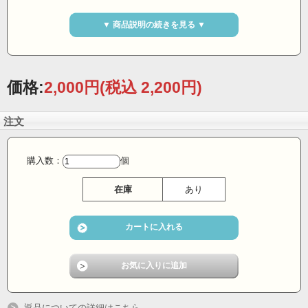
▼ 商品説明の続きを見る ▼
価格:
2,000円
(税込 2,200円)
注文
購入数：
個
在庫
あり
防犯カラーボール、野球ボールサイ
ズ!!すべり止め模様付き!
相手に当たると蛍光オレンジの水溶
性塗料が10m四方に飛散。水洗いし
ても蛍光反応で証拠はバッチリ。
返品についての詳細はこちら